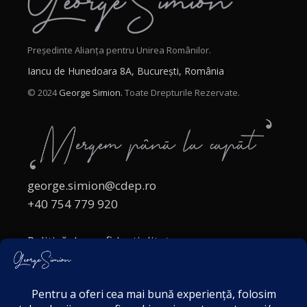
Președinte Alianța pentru Unirea Românilor.
Iancu de Hunedoara 8A, București, România
© 2024
George Simion.
Toate Drepturile Rezervate.
george.simion@cdep.ro
+40 754 779 920
Politică de confidențialitate
Politica cookies
Termeni și Condiții
Acordul de markting