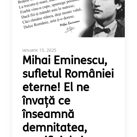
ianuarie 15, 2025
Mihai Eminescu,
sufletul României
eterne! El ne
învață ce
înseamnă
demnitatea,