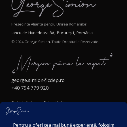
Președinte Alianța pentru Unirea Românilor.
Iancu de Hunedoara 8A, București, România
© 2024
George Simion.
Toate Drepturile Rezervate.
george.simion@cdep.ro
+40 754 779 920
Politică de confidențialitate
Politica cookies
Termeni și Condiții
Acordul de markting