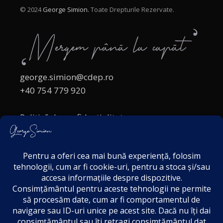
© 2024
George Simion.
Toate Drepturile Rezervate.
george.simion@cdep.ro
+40 754 779 920
Politică de confidențialitate
Politica cookies
Termeni și Condiții
Acordul de markting
Disclaimer