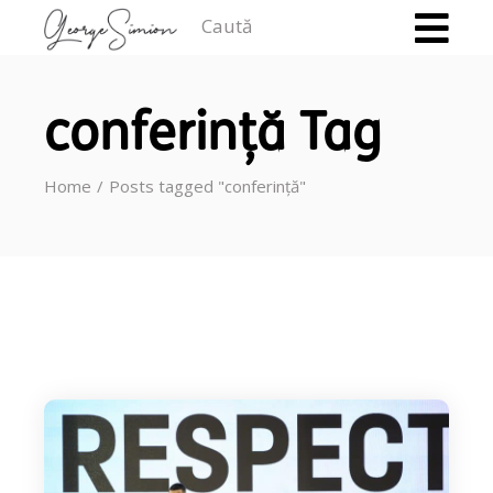
Caută
conferință Tag
Home
Posts tagged "conferință"