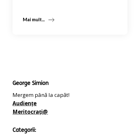
Mai mult...
George Simion
Mergem până la capăt!
Audiențe
Meritocrați@
Categorii: