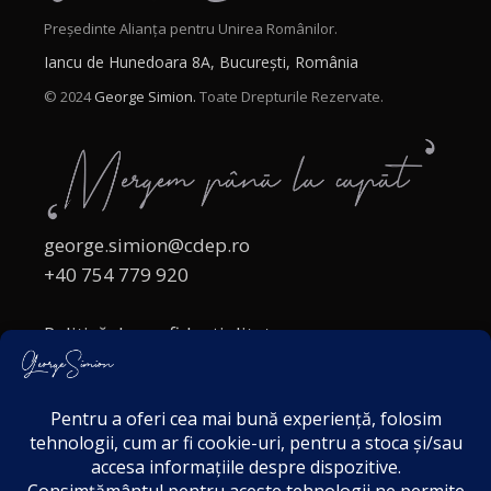
Președinte Alianța pentru Unirea Românilor.
Iancu de Hunedoara 8A, București, România
© 2024
George Simion.
Toate Drepturile Rezervate.
george.simion@cdep.ro
+40 754 779 920
Politică de confidențialitate
Politica cookies
Termeni și Condiții
Acordul de markting
Disclaimer