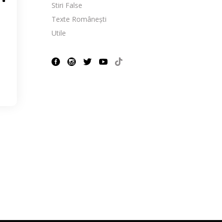
Stiri False
Texte Românești
Utile