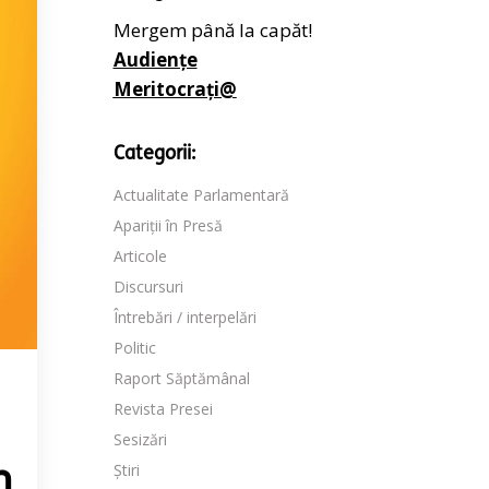
Mergem până la capăt!
Audiențe
Meritocrați@
Categorii:
Actualitate Parlamentară
Apariții în Presă
Articole
Discursuri
Întrebări / interpelări
Politic
Raport Săptămânal
Revista Presei
Sesizări
Știri
n