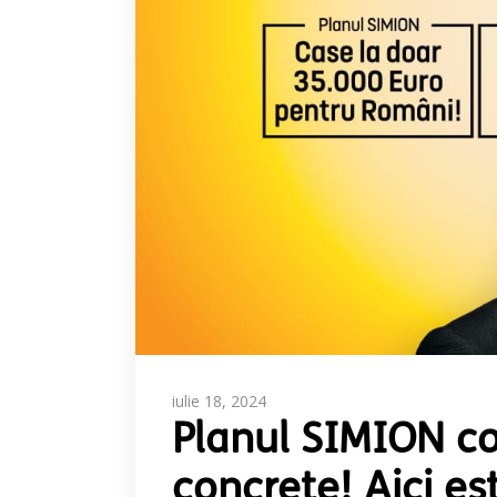
iulie 18, 2024
Planul SIMION c
concrete! Aici es