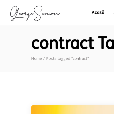
Acasă
contract T
Home
Posts tagged "contract"