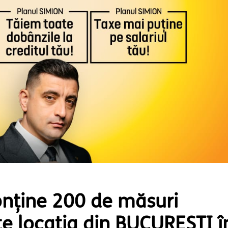
onține 200 de măsuri
te locația din BUCUREȘTI î