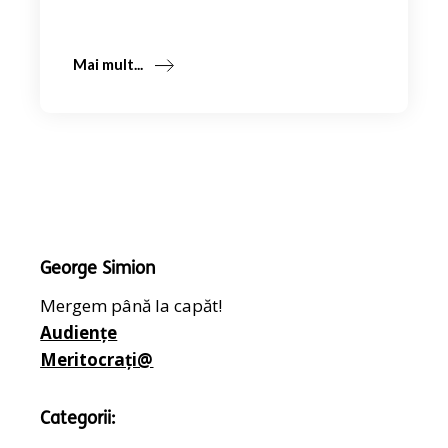
Mai mult...
George Simion
Mergem până la capăt!
Audiențe
Meritocrați@
Categorii: