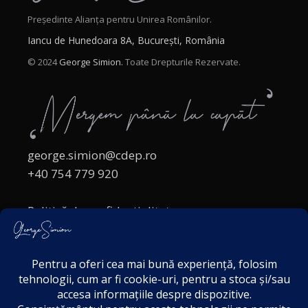
Președinte Alianța pentru Unirea Românilor.
Iancu de Hunedoara 8A, București, România
© 2024
George Simion.
Toate Drepturile Rezervate.
george.simion@cdep.ro
+40 754 779 920
Politică de confidențialitate
Politica cookies
Termeni și Condiții
Acordul de markting
Disclaimer