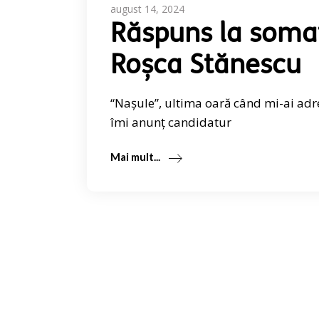
august 14, 2024
Răspuns la somaț
Roșca Stănescu
“Nașule”, ultima oară când mi-ai adre
îmi anunț candidatur
Mai mult...