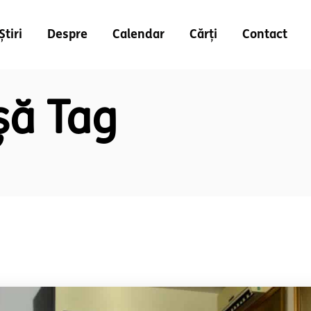
Știri
Despre
Calendar
Cărți
Contact
șă Tag