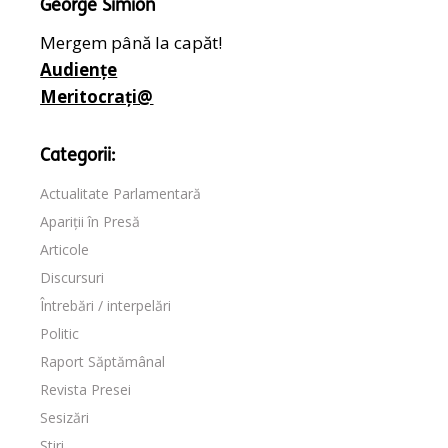
George Simion
Mergem până la capăt!
Audiențe
Meritocrați@
Categorii:
Actualitate Parlamentară
Apariții în Presă
Articole
Discursuri
Întrebări / interpelări
Politic
Raport Săptămânal
Revista Presei
Sesizări
Știri