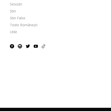
Sesizări
Știri
Stiri False
Texte Românești
Utile