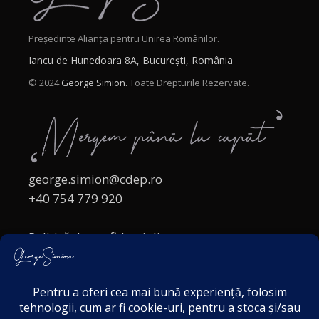
Președinte Alianța pentru Unirea Românilor.
Iancu de Hunedoara 8A, București, România
© 2024
George Simion.
Toate Drepturile Rezervate.
george.simion@cdep.ro
+40 754 779 920
Politică de confidențialitate
Politica cookies
Termeni și Condiții
Acordul de markting
Disclaimer