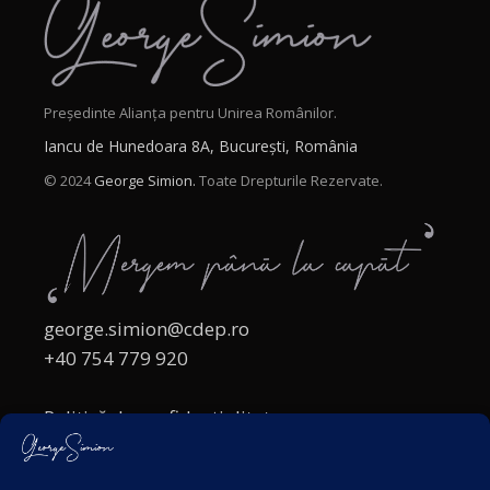
Președinte Alianța pentru Unirea Românilor.
Iancu de Hunedoara 8A, București, România
© 2024
George Simion.
Toate Drepturile Rezervate.
george.simion@cdep.ro
+40 754 779 920
Politică de confidențialitate
Politica cookies
Termeni și Condiții