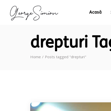
Acasă
drepturi Ta
Home
Posts tagged "drepturi"