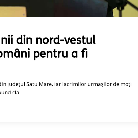
ii din nord-vestul
omâni pentru a fi
n județul Satu Mare, iar lacrimilor urmașilor de moți
pund cla