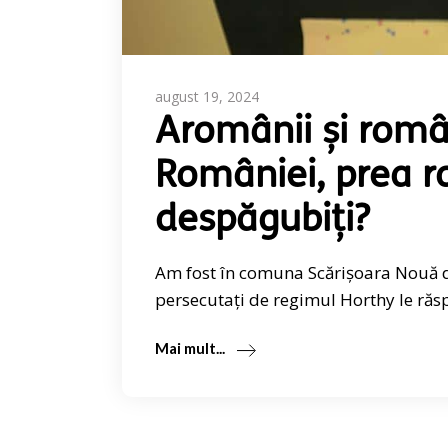
august 19, 2024
Aromânii și român
României, prea r
despăgubiți?
Am fost în comuna Scărișoara Nouă di
persecutați de regimul Horthy le răs
Mai mult...