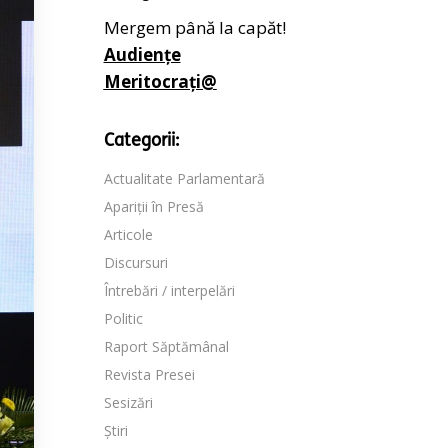
Mergem până la capăt!
Audiențe
Meritocrați@
Categorii:
Actualitate Parlamentară
Apariții în Presă
Articole
Discursuri
Întrebări / interpelări
Politic
Raport Săptămânal
Revista Presei
Sesizări
Știri