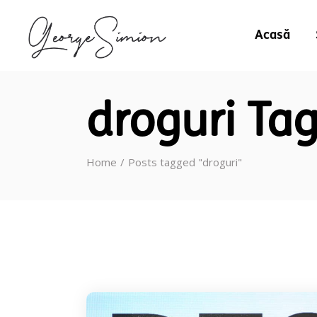
Acasă
droguri Ta
Home
Posts tagged "droguri"