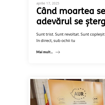
aprilie 17, 2025
Când moartea se t
adevărul se șter
Sunt trist. Sunt revoltat. Sunt copleși
în direct, sub ochii tu
Mai mult...