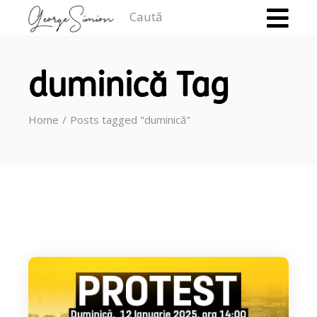
Caută
duminică Tag
Home
Posts tagged "duminică"