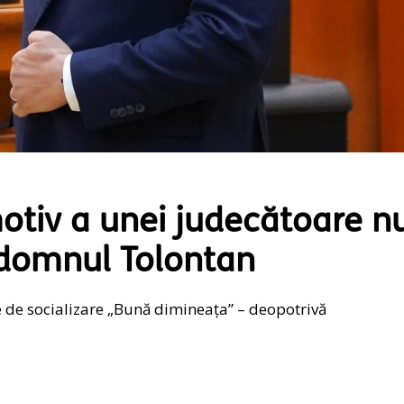
otiv a unei judecătoare n
 domnul Tolontan
 de socializare „Bună dimineața” – deopotrivă