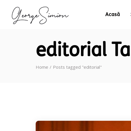
Acasă
editorial T
Home
Posts tagged "editorial"