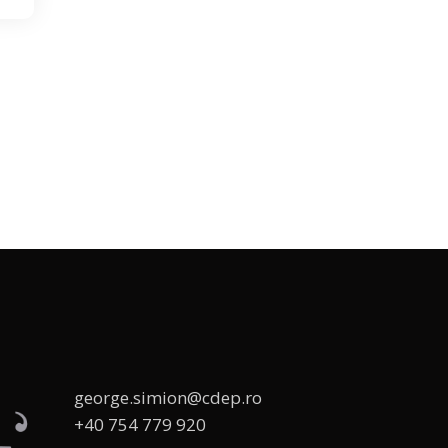
george.simion@cdep.ro
+40 754 779 920