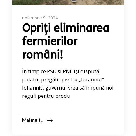
noiembrie 9, 2024
Opriți eliminarea
fermierilor
români!
În timp ce PSD și PNL își dispută
palatul pregătit pentru „faraonul”
Iohannis, guvernul vrea să impună noi
reguli pentru produ
Mai mult...