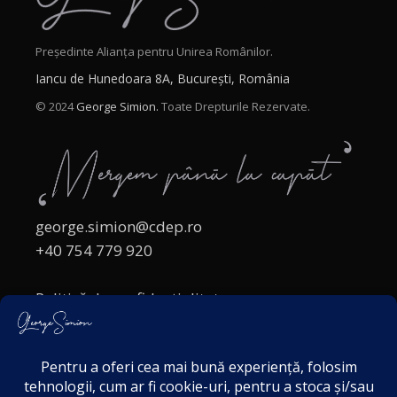
Președinte Alianța pentru Unirea Românilor.
Iancu de Hunedoara 8A, București, România
© 2024
George Simion.
Toate Drepturile Rezervate.
george.simion@cdep.ro
+40 754 779 920
Politică de confidențialitate
Politica cookies
Termeni și Condiții
Acordul de markting
Disclaimer