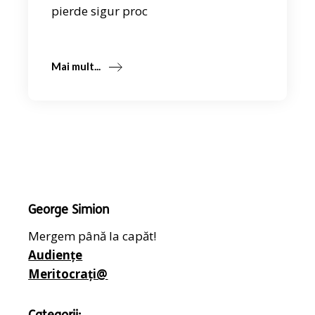
pierde sigur proc
Mai mult...
George Simion
Mergem până la capăt!
Audiențe
Meritocrați@