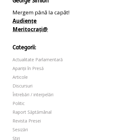
George Simion
Mergem până la capăt!
Audiențe
Meritocrați@
Categorii:
Actualitate Parlamentară
Apariții în Presă
Articole
Discursuri
Întrebări / interpelări
Politic
Raport Săptămânal
Revista Presei
Sesizări
Știri