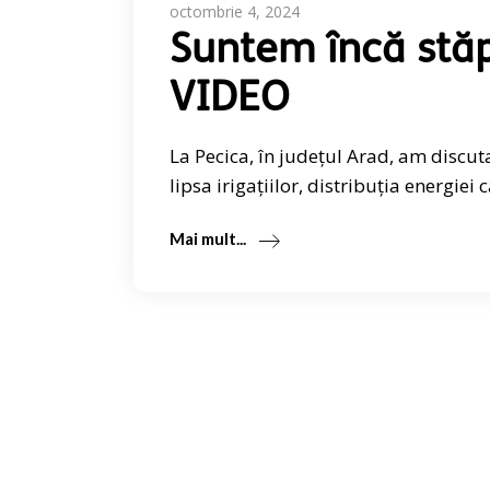
octombrie 4, 2024
Suntem încă stăpâ
VIDEO
La Pecica, în județul Arad, am discut
lipsa irigațiilor, distribuția energiei c
Mai mult...