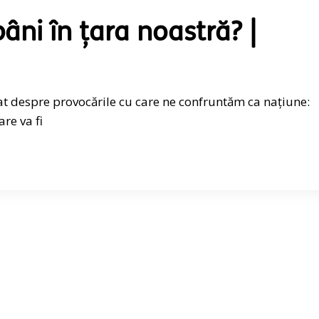
ni în țara noastră? |
at despre provocările cu care ne confruntăm ca națiune:
are va fi