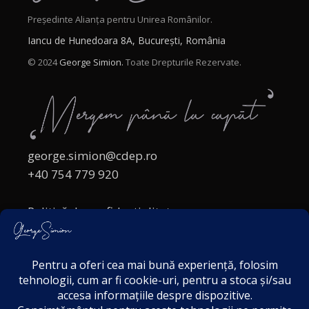
Președinte Alianța pentru Unirea Românilor.
Iancu de Hunedoara 8A, București, România
© 2024
George Simion.
Toate Drepturile Rezervate.
george.simion@cdep.ro
+40 754 779 920
Politică de confidențialitate
Politica cookies
Termeni și Condiții
Acordul de markting
Disclaimer