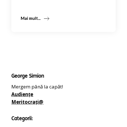
Mai mult...
George Simion
Mergem până la capăt!
Audiențe
Meritocrați@
Categorii: