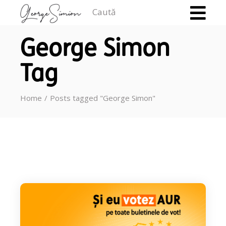
Caută
George Simon
Tag
Home
Posts tagged "George Simon"