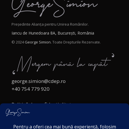
Președinte Alianța pentru Unirea Românilor.
Iancu de Hunedoara 8A, București, România
© 2024
George Simion.
Toate Drepturile Rezervate.
george.simion@cdep.ro
+40 754 779 920
Politică de confidențialitate
Politica cookies
Termeni și Condiții
Acordul de markting