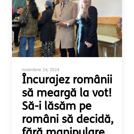
noiembrie 24, 2024
Încurajez românii
să meargă la vot!
Să-i lăsăm pe
români să decidă,
fără manipulare,