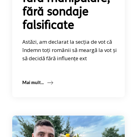
fără sondaje
falsificate
Astăzi, am declarat la secția de vot că
îndemn toți românii să meargă la vot și
să decidă fără influențe ext
Mai mult...