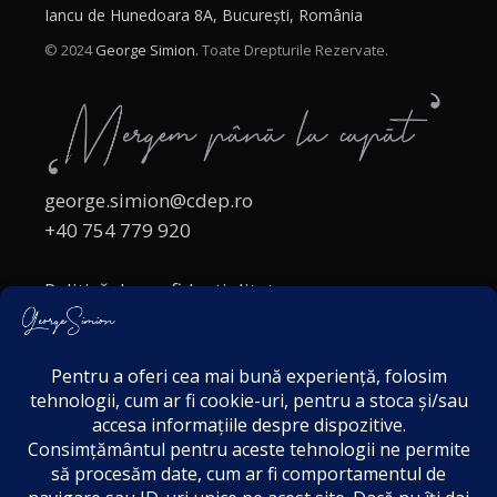
Iancu de Hunedoara 8A, București, România
© 2024
George Simion.
Toate Drepturile Rezervate.
george.simion@cdep.ro
+40 754 779 920
Politică de confidențialitate
Politica cookies
Termeni și Condiții
Acordul de markting
Disclaimer