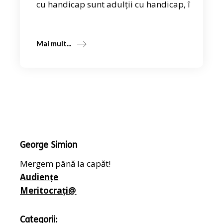
cu handicap sunt adulții cu handicap, î
Mai mult...
George Simion
Mergem până la capăt!
Audiențe
Meritocrați@
Categorii: