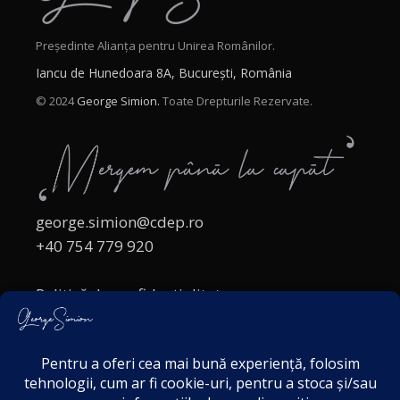
Președinte Alianța pentru Unirea Românilor.
Iancu de Hunedoara 8A, București, România
© 2024
George Simion.
Toate Drepturile Rezervate.
george.simion@cdep.ro
+40 754 779 920
Politică de confidențialitate
Politica cookies
Termeni și Condiții
Acordul de markting
Disclaimer