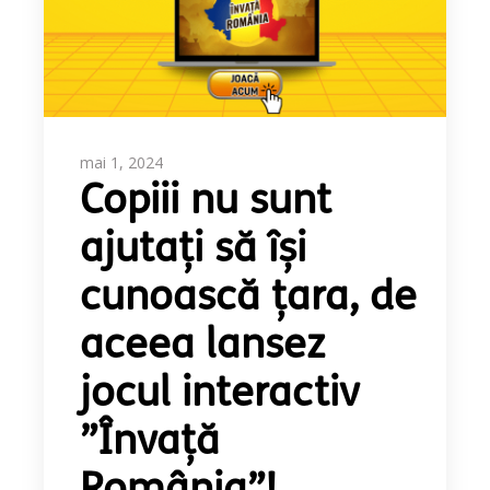
mai 1, 2024
Copiii nu sunt
ajutați să își
cunoască țara, de
aceea lansez
jocul interactiv
”Învață