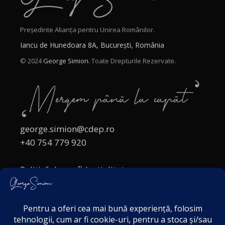
Președinte Alianța pentru Unirea Românilor.
Iancu de Hunedoara 8A, București, România
© 2024
George Simion.
Toate Drepturile Rezervate.
george.simion@cdep.ro
+40 754 779 920
Politică de confidențialitate
Politica cookies
Termeni și Condiții
Acordul de markting
Disclaimer