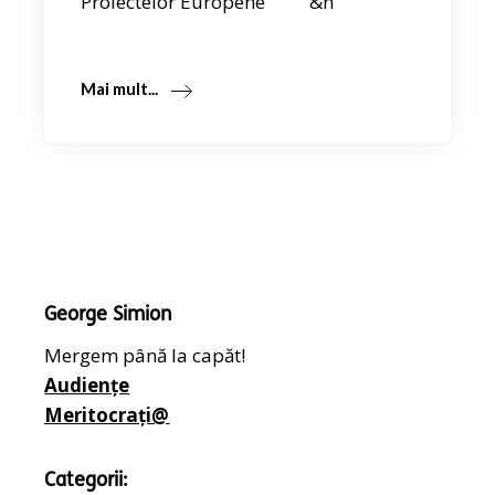
Proiectelor Europene &n
Mai mult...
George Simion
Mergem până la capăt!
Audiențe
Meritocrați@
Categorii: