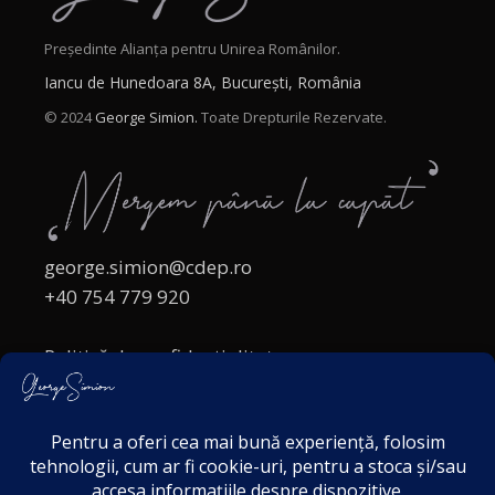
Președinte Alianța pentru Unirea Românilor.
Iancu de Hunedoara 8A, București, România
© 2024
George Simion.
Toate Drepturile Rezervate.
george.simion@cdep.ro
+40 754 779 920
Politică de confidențialitate
Politica cookies
Termeni și Condiții
Acordul de markting
Disclaimer