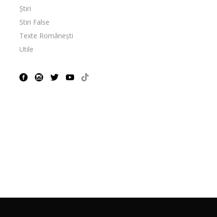
Știri
Stiri False
Texte Românești
Utile