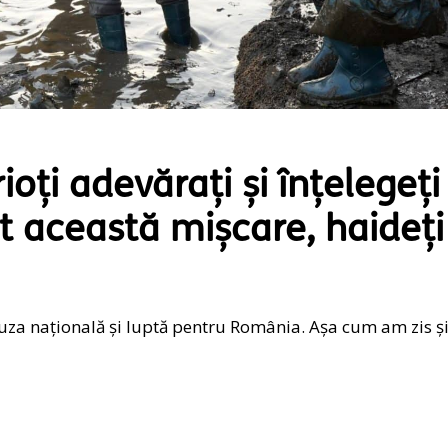
ioți adevărați și înțelegeți
 această mișcare, haideți
cauza națională și luptă pentru România. Așa cum am zis ș