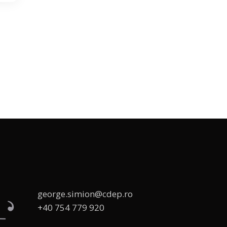
george.simion@cdep.ro
+40 754 779 920