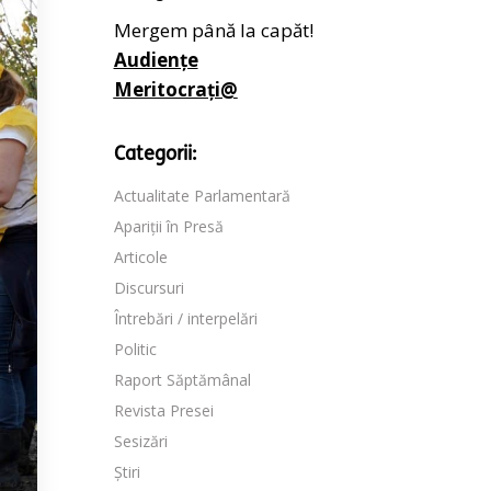
Mergem până la capăt!
Audiențe
Meritocrați@
Categorii:
Actualitate Parlamentară
Apariții în Presă
Articole
Discursuri
Întrebări / interpelări
Politic
Raport Săptămânal
Revista Presei
Sesizări
Știri