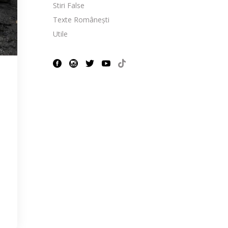
Stiri False
Texte Românești
Utile
i