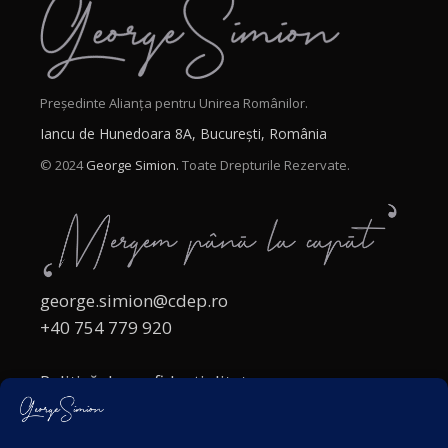
Președinte Alianța pentru Unirea Românilor.
Iancu de Hunedoara 8A, București, România
© 2024
George Simion.
Toate Drepturile Rezervate.
george.simion@cdep.ro
+40 754 779 920
Politică de confidențialitate
Politica cookies
Termeni și Condiții