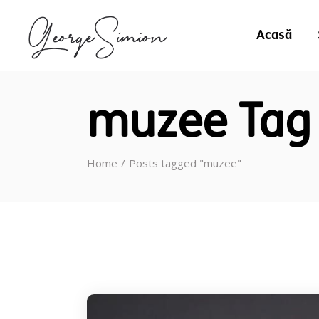
Acasă
muzee Tag
Home
Posts tagged "muzee"