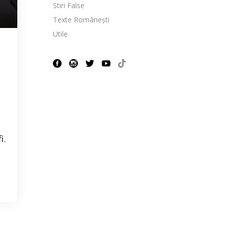
Stiri False
Texte Românești
Utile
i.