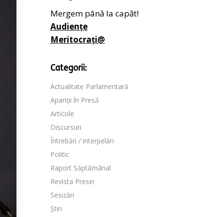
Mergem până la capăt!
Audiențe
Meritocrați@
Categorii:
Actualitate Parlamentară
Apariții în Presă
Articole
Discursuri
Întrebări / interpelări
Politic
Raport Săptămânal
Revista Presei
Sesizări
Știri