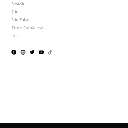
Sesizări
Știri
Stiri False
Texte Românești
Utile