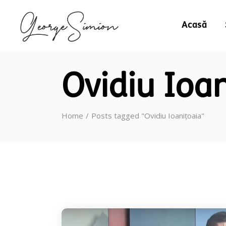
Acasă
Ovidiu Ioan
Home
Posts tagged "Ovidiu Ioanițoaia"