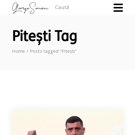
Caută
Pitești Tag
Home
Posts tagged "Pitești"