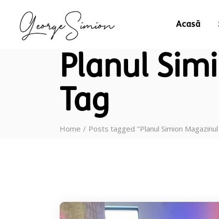
Acasă
Planul Sim
Tag
Home
Posts tagged "Planul Simion Magazinul