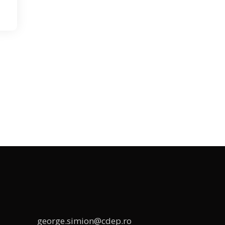
george.simion@cdep.ro