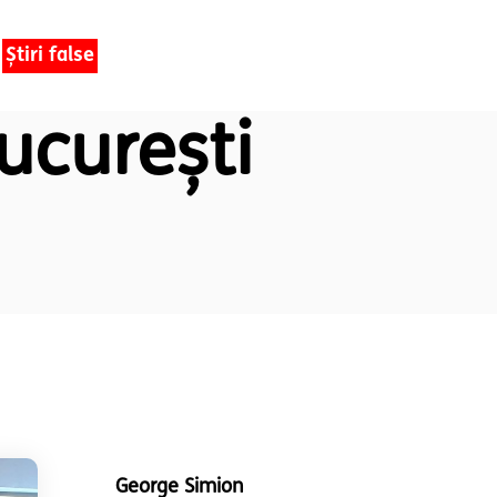
Știri false
ucurești
George Simion