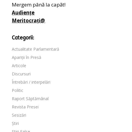
Mergem până la capăt!
Audiențe
Meritocrați@
Categorii:
Actualitate Parlamentară
Apariții în Presă
Articole
Discursuri
Întrebări / interpelări
Politic
Raport Săptămânal
Revista Presei
Sesizări
Știri
Stiri False