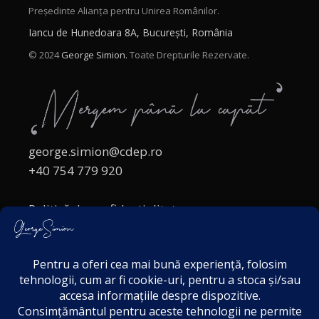
Președinte Alianța pentru Unirea Românilor.
Iancu de Hunedoara 8A, București, România
© 2024
George Simion.
Toate Drepturile Rezervate.
george.simion@cdep.ro
+40 754 779 920
Politică de confidențialitate
Politica cookies
Termeni și Condiții
Acordul de markting
Disclaimer