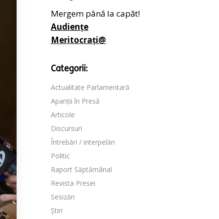
Mergem până la capăt!
Audiențe
Meritocrați@
Categorii:
Actualitate Parlamentară
Apariții în Presă
Articole
Discursuri
Întrebări / interpelări
Politic
Raport Săptămânal
Revista Presei
Sesizări
Știri