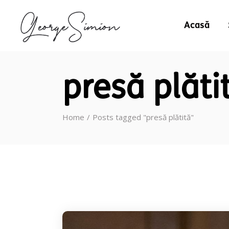
Acasă
presă plăti
Home
Posts tagged "presă plătită"