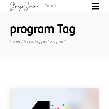
Caută
program Tag
Home
Posts tagged "program"