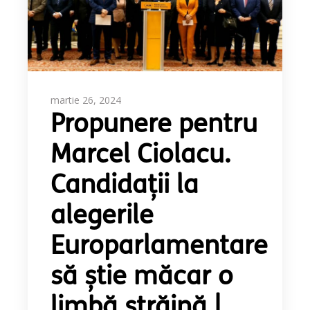
martie 26, 2024
Propunere pentru
Marcel Ciolacu.
Candidații la
alegerile
Europarlamentare
să știe măcar o
limbă străină |