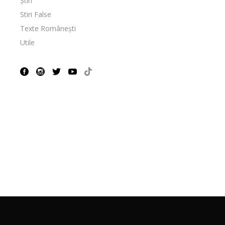
Știri
Stiri False
Texte Românești
Utile