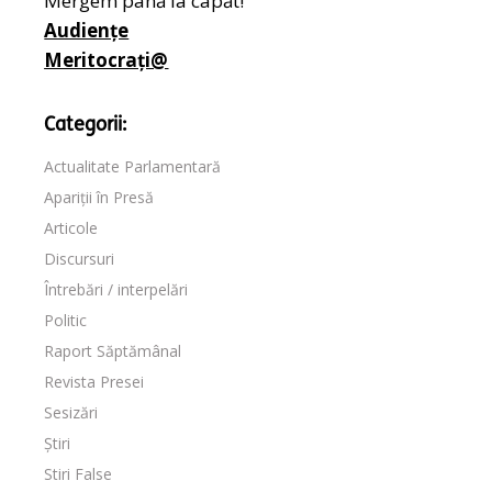
Mergem până la capăt!
Audiențe
Meritocrați@
Categorii:
Actualitate Parlamentară
Apariții în Presă
Articole
Discursuri
Întrebări / interpelări
Politic
Raport Săptămânal
Revista Presei
Sesizări
Știri
Stiri False