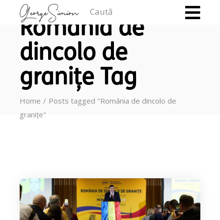
Caută
România de
dincolo de
granițe Tag
Home
Posts tagged "România de dincolo de
granițe"