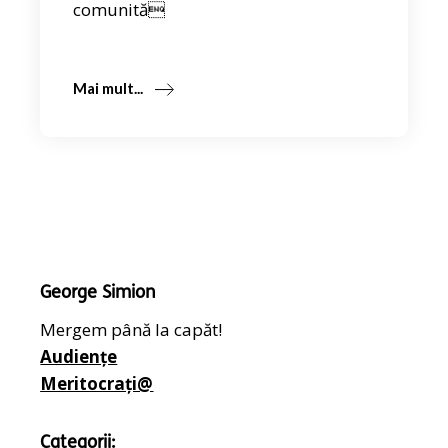
comunită
Mai mult...
George Simion
Mergem până la capăt!
Audiențe
Meritocrați@
Categorii: