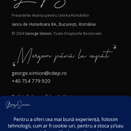
Președinte Alianța pentru Unirea Românilor.
Iancu de Hunedoara 8A, București, România
© 2024
George Simion.
Toate Drepturile Rezervate.
george.simion@cdep.ro
+40 754 779 920
Politică de confidențialitate
Politica cookies
Termeni și Condiții
Acordul de markting
Disclaimer