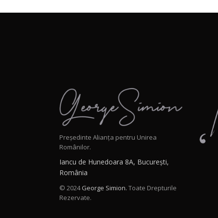
Președinte Alianța pentru Unirea
Românilor.
Iancu de Hunedoara 8A, București,
România
© 2024
George Simion.
Toate Drepturile
Rezervate.