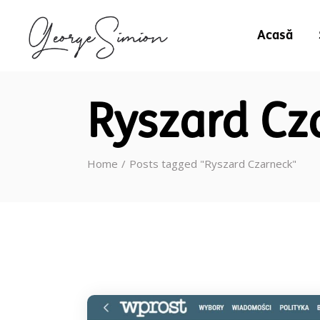
Acasă
Ryszard Cz
Home
Posts tagged "Ryszard Czarneck"