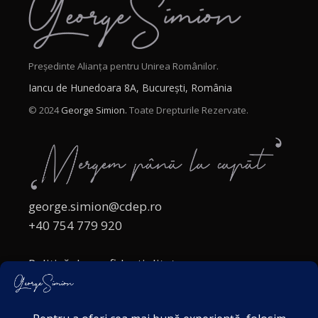
Președinte Alianța pentru Unirea Românilor.
Iancu de Hunedoara 8A, București, România
© 2024
George Simion.
Toate Drepturile Rezervate.
george.simion@cdep.ro
+40 754 779 920
Politică de confidențialitate
Politica cookies
Termeni și Condiții