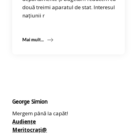
două treimi aparatul de stat. Interesul
națiunii r
Mai mult...
George Simion
Mergem până la capăt!
Audiențe
Meritocrați@