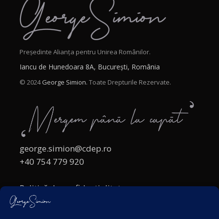
Președinte Alianța pentru Unirea Românilor.
Iancu de Hunedoara 8A, București, România
© 2024
George Simion.
Toate Drepturile Rezervate.
george.simion@cdep.ro
+40 754 779 920
Politică de confidențialitate
Politica cookies
Termeni și Condiții