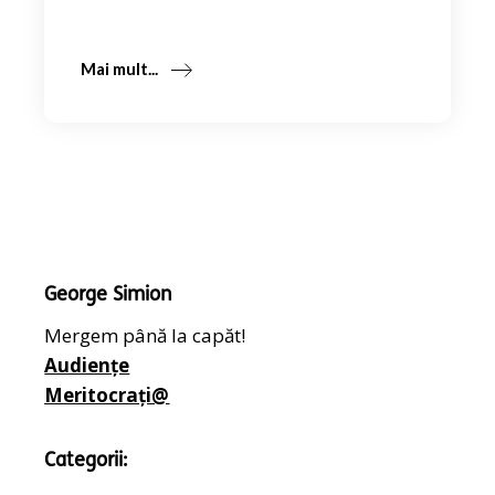
Mai mult...
George Simion
Mergem până la capăt!
Audiențe
Meritocrați@
Categorii: