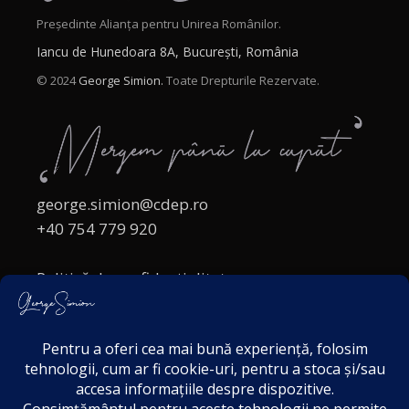
Președinte Alianța pentru Unirea Românilor.
Iancu de Hunedoara 8A, București, România
© 2024
George Simion.
Toate Drepturile Rezervate.
george.simion@cdep.ro
+40 754 779 920
Politică de confidențialitate
Politica cookies
Termeni și Condiții
Acordul de markting
Disclaimer