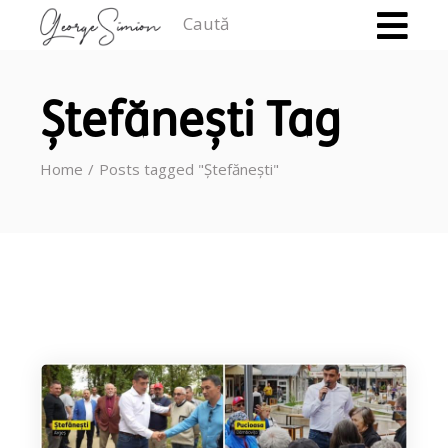
Caută
Ștefănești Tag
Home
Posts tagged "Ștefănești"