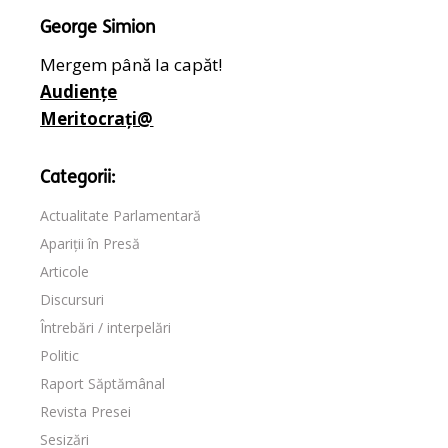
George Simion
Mergem până la capăt!
Audiențe
Meritocrați@
Categorii:
Actualitate Parlamentară
Apariții în Presă
Articole
Discursuri
Întrebări / interpelări
Politic
Raport Săptămânal
Revista Presei
Sesizări