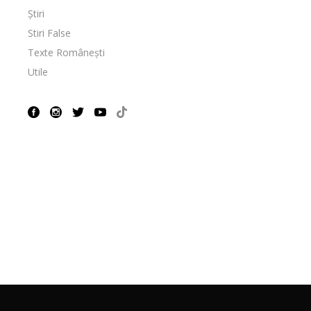
Știri
Stiri False
Texte Românești
Utile