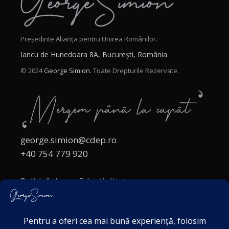
Președinte Alianța pentru Unirea Românilor.
Iancu de Hunedoara 8A, București, România
© 2024
George Simion.
Toate Drepturile Rezervate.
george.simion@cdep.ro
+40 754 779 920
Politică de confidențialitate
Politica cookies
Termeni și Condiții
Acordul de markting