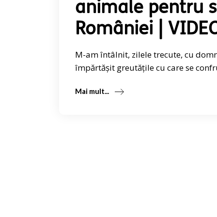
animale pentru s
României | VIDE
M-am întâlnit, zilele trecute, cu dom
împărtășit greutățile cu care se conf
Mai mult...