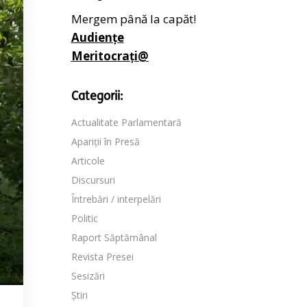
Mergem până la capăt!
Audiențe
Meritocrați@
Categorii:
Actualitate Parlamentară
Apariții în Presă
Articole
Discursuri
Întrebări / interpelări
Politic
Raport Săptămânal
Revista Presei
Sesizări
Știri