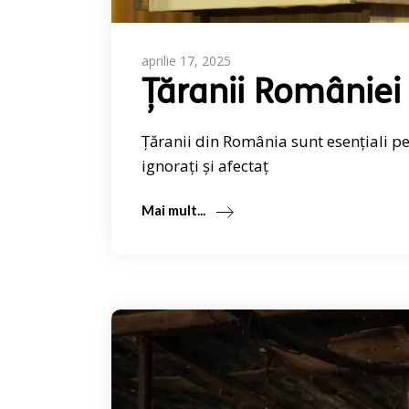
aprilie 17, 2025
Țăranii României
Țăranii din România sunt esențiali p
ignorați și afectaț
Mai mult...