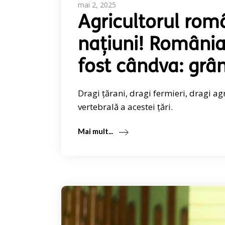
mai 2, 2025
Agricultorul rom
națiuni! România
fost cândva: grâ
Dragi țărani, dragi fermieri, dragi ag
vertebrală a acestei țări.
Mai mult...