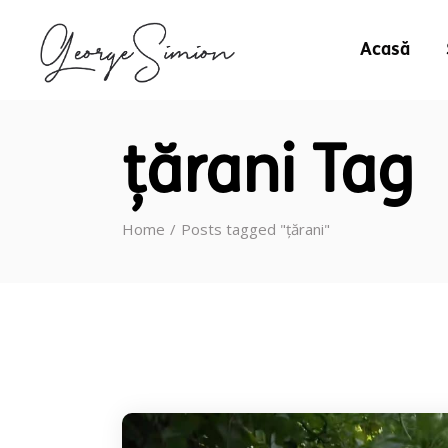
Acasă
țărani Tag
Home
Posts tagged "țărani"