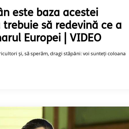
ân este baza acestei
 trebuie să redevină ce a
narul Europei | VIDEO
ricultori și, să sperăm, dragi stăpâni: voi sunteți coloana